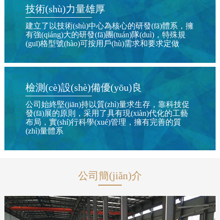
技術(shù)力量雄厚
建立了以技術(shù)中心為核心的研發(fā)體系，擁
有強(qiáng)大的研發(fā)團(tuán)隊(duì)，特殊規
(guī)格型號(hào)可按用戶(hù)需求和要求定做
檢測(cè)設(shè)備優(yōu)良
公司始終堅(jiān)持以質(zhì)量求生存，靠科技促
發(fā)展的原則，采用了具有現(xiàn)代化的工藝
布局，實(shí)行科學(xué)管理，擁有完善的質
(zhì)量體系
公司簡(jiǎn)介