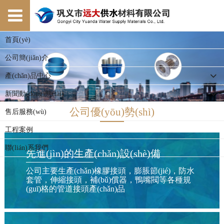
首頁(yè)
公司簡(jiǎn)介
產(chǎn)品中心
新聞動(dòng)態(tài)
公司優(yōu)勢(shì)
售后服務(wù)
工程案例
聯(lián)系我們
先進(jìn)的生產(chǎn)設(shè)備
公司主要生產(chǎn)橡膠接頭，膨脹節(jié)，防水
套管，伸縮接頭，補(bǔ)償器，鴨嘴閥等各種規
(guī)格的管道接頭產(chǎn)品