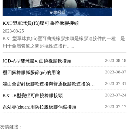
KXT型單球負(fù)壓可曲撓橡膠接頭
2023-08-25
KXT型單球負(fù)壓可曲撓橡膠接頭是橡膠連接件的一種，是
用于金屬管道之間起撓性連接作......
2023-08-18
JGD-A型雙球體可曲撓橡膠軟接頭
2023-08-07
襯四氟橡膠膨脹節(jié)的用途
2023-07-31
端面全密封橡膠軟連接與普通橡膠軟連接的區(qū)別
2023-07-24
KXT-B型變徑可曲撓橡膠接頭
2023-07-17
泵站專(zhuān)用防拉脫橡膠伸縮接頭
友情鏈接 :