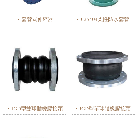
套管式伸縮器
02S404柔性防水套管
JGD型雙球體橡膠接頭
JGD型單球體橡膠接頭